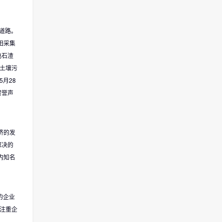
的道路。
田采集
电石渣
对土壤污
月28
赞誉声
济的发
解决的
内知名
的企业
注重企