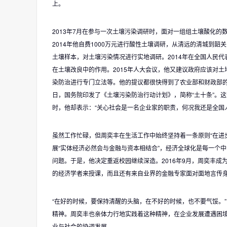
上。
2013年7月在参与一次土壤污染调研时，面对一组组土壤酸化的数
2014年他自费1000万元进行酸性土壤调研，从清远的清城到
土壤样本，对土壤污染情况进行实地调研。2014年在全国人民
在土壤改良中的作用。2015年人大会议，他又建议政府应该对土
染防治进行专门立法等。他的提议都很快得到了农业部和财政部的
日，国务院印发了《土壤污染防治行动计划》，简称“土十条”。
时，他却表示：“关心社会是一名企业家的职责，何况我还是全国
虽然工作忙碌，但周奕丰在生活工作中始终坚持着一条原则“在进
展“实体经济必然会与金融与资本相结合”，经济全球化是每一个
问题。于是，他决定重返校园继续深造。2016年9月，周奕丰成
的经济学者来授课，而且还有来自业界的金融专家面对面地言传身
“在好的时候，要保持清醒的头脑，在不好的时候，也不要气馁。”
精神。周奕丰也亲体力行地实践着这种精神，在企业发展遭遇困
业与社会的协调发展。