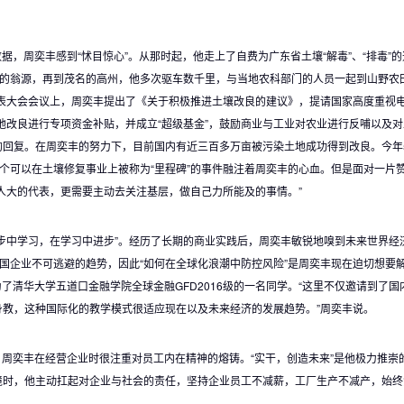
据，周奕丰感到“怵目惊心”。从那时起，他走上了自费为广东省土壤“解毒”、“排毒”
韶关的翁源，再到茂名的高州，他多次驱车数千里，与当地农科部门的人员一起到山野农
代表大会会议上，周奕丰提出了《关于积极推进土壤改良的建议》，提请国家高度重视
地改良进行专项资金补贴，并成立“超级基金”，鼓励商业与工业对农业进行反哺以及
回复。在周奕丰的努力下，目前国内有近三百多万亩被污染土地成功得到改良。今年5
这个可以在土壤修复事业上被称为“里程碑”的事件融注着周奕丰的心血。但是面对一片
人大的代表，更需要主动去关注基层，做自己力所能及的事情。”
步中学习，在学习中进步”。经历了长期的商业实践后，周奕丰敏锐地嗅到未来世界经
中国企业不可逃避的趋势，因此“如何在全球化浪潮中防控风险”是周奕丰现在迫切想要
为了清华大学五道口金融学院全球金融GFD2016级的一名同学。“这里不仅邀请到了国
教，这种国际化的教学模式很适应现在以及未来经济的发展趋势。”周奕丰说。
 周奕丰在经营企业时很注重对员工内在精神的熔铸。“实干，创造未来”是他极力推崇
境时，他主动扛起对企业与社会的责任，坚持企业员工不减薪，工厂生产不减产，始终