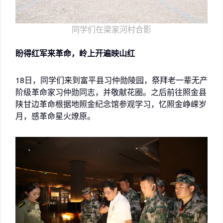
同学们在梁家河村合影
盼得红军来革命，岭上开遍映山红
18日，同学们来到富平县习仲勋陵园，祭拜老一辈无产
阶级革命家习仲勋同志，并敬献花圈。之后前往照金县
陕甘边革命根据地照金纪念馆参观学习，忆照金峥嵘岁
月，感革命星火燎原。