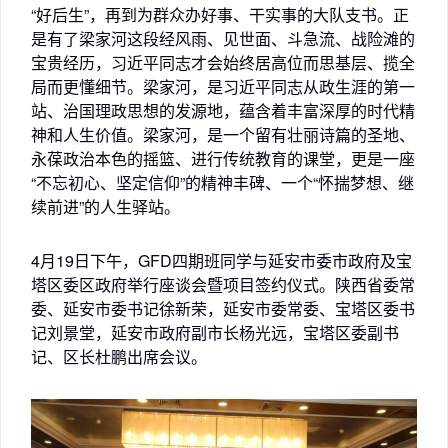
“好后生”，再到为群众办好事、干实事的大队支书。正
是有了梁家河这段经风雨、见世面、斗急流、战险滩的
宝贵经历，习近平同志才会始终居高位而思基层、揽全
局而更懂细节。梁家河，是习近平同志从政生涯的第一
站、治国理政思想的发源地，蕴含着丰富深厚的时代精
神和人生价值。梁家河，是一个留有壮丽诗篇的圣地、
永葆政治本色的摇篮、进行传统教育的课堂，更是一座
“不忘初心、坚定信仰”的精神丰碑、一个“怀揣梦想、继
续前进”的人生驿站。
4月19日下午，GFD四期班同学与延安市委市政府及宝
塔区委区政府举行座谈会暨项目签约仪式。陕西省委常
委、延安市委书记徐新荣，延安市委常委、宝塔区委书
记刘景堂，延安市政府副市长杨光远，宝塔区委副书
记、区长杜鹏出席会议。