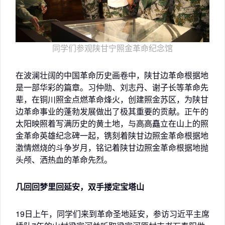
同学们参观陕甘宁照金革命纪念馆
在波澜壮阔的中国革命历史画卷中，陕甘边革命根据地
是一部华彩的篇章。习仲勋、刘志丹、谢子长等革命先
辈，在铜川照金点燃革命烽火，创建照金苏区，为陕甘
边革命事业的蓬勃发展做出了极其重要的贡献。正午的
太阳映照着写满历史的黄土地，与高高矗立在山上的照
金革命英雄纪念碑一起，镌刻着陕甘边照金革命根据地
激情燃烧的斗争岁月，铭记着陕甘边照金革命根据地抛
头颅、洒热血的革命先烈。
几回回梦里回延安，双手搂定宝塔山
19日上午，同学们来到革命圣地延安，参访习近平主席