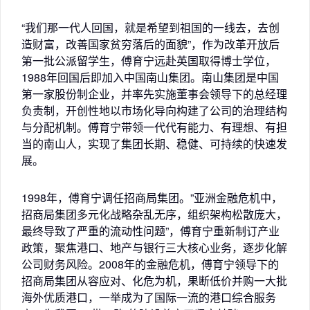
“我们那一代人回国，就是希望到祖国的一线去，去创
造财富，改善国家贫穷落后的面貌”，作为改革开放后
第一批公派留学生，傅育宁远赴英国取得博士学位，
1988年回国后即加入中国南山集团。南山集团是中国
第一家股份制企业，并率先实施董事会领导下的总经理
负责制，开创性地以市场化导向构建了公司的治理结构
与分配机制。傅育宁带领一代代有能力、有理想、有担
当的南山人，实现了集团长期、稳健、可持续的快速发
展。
1998年，傅育宁调任招商局集团。”亚洲金融危机中，
招商局集团多元化战略杂乱无序，组织架构松散庞大，
最终导致了严重的流动性问题”，傅育宁重新制订产业
政策，聚焦港口、地产与银行三大核心业务，逐步化解
公司财务风险。2008年的金融危机，傅育宁领导下的
招商局集团从容应对、化危为机，果断低价并购一大批
海外优质港口，一举成为了国际一流的港口综合服务